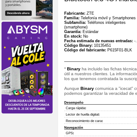
Fabricante:
ZTE
Familia:
Telefonía móvil y Smartphones
Subfamilia:
Teléfonos inteligentes
(smartphone)
Garantía:
Estándar
En stock:
No
Fecha estimada de nuevas entradas:
-.
Código Binary:
10135451
Código del fabricante:
P615F01-BLK
*
Binary
ha incluido las fichas técnic
útil a nuestros clientes. La informac
los que tenemos contratada la suscripc
Aunque
Binary
comunica a "icecat" cu
podemos garantizar la veracidad de e
Desempeño
Carga rápida
:
Lector de huella digital
:
Reconocimiento de cara
:
Navegación
GPS
: