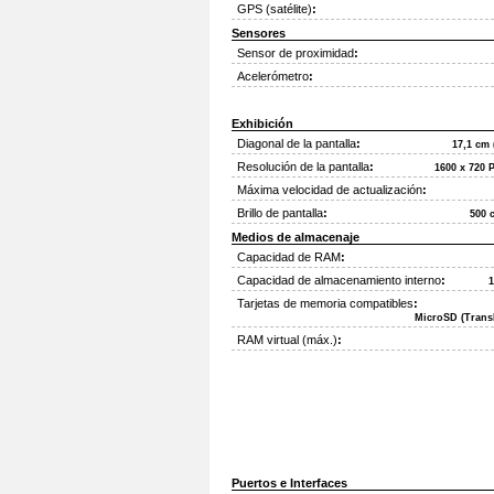
GPS (satélite)
:
Sensores
Sensor de proximidad
:
Acelerómetro
:
Exhibición
Diagonal de la pantalla
:
17,1 cm 
Resolución de la pantalla
:
1600 x 720 P
Máxima velocidad de actualización
:
Brillo de pantalla
:
500 
Medios de almacenaje
Capacidad de RAM
:
Capacidad de almacenamiento interno
:
Tarjetas de memoria compatibles
:
MicroSD (Trans
RAM virtual (máx.)
:
Puertos e Interfaces