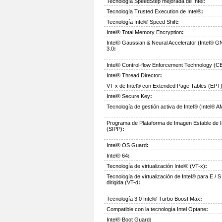
Tecnología SpeedStep mejorada de Intel
:
Tecnología Trusted Execution de Intel®
:
Tecnología Intel® Speed Shift
:
Intel® Total Memory Encryption
:
Intel® Gaussian & Neural Accelerator (Intel® G
3.0
:
Intel® Control-flow Enforcement Technology (C
Intel® Thread Director
:
VT-x de Intel® con Extended Page Tables (EPT
Intel® Secure Key
:
Tecnología de gestión activa de Intel® (Intel® 
Programa de Plataforma de Imagen Estable de I
(SIPP)
:
Intel® OS Guard
:
Intel® 64
:
Tecnología de virtualización Intel® (VT-x)
:
Tecnología de virtualización de Intel® para E / S
dirigida (VT-d
:
Tecnología 3.0 Intel® Turbo Boost Max
:
Compatible con la tecnología Intel Optane
:
Intel® Boot Guard
: