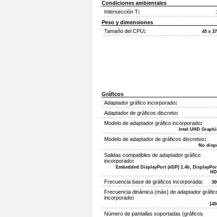
Condiciones ambientales
Intersección T
:
Peso y dimensiones
Tamaño del CPU
:
45 x 3
Gráficos
Adaptador gráfico incorporado
:
Adaptador de gráficos discreto
:
Modelo de adaptador gráfico incorporado
:
Intel UHD Graphi
Modelo de adaptador de gráficos discretos
:
No disp
Salidas compatibles de adaptador gráfico
incorporado
:
Embedded DisplayPort (eDP) 1.4b, DisplayPort
HD
Frecuencia base de gráficos incorporada
:
30
Frecuencia dinámica (máx) de adaptador gráfic
incorporado
:
14
Número de pantallas soportadas (gráficos