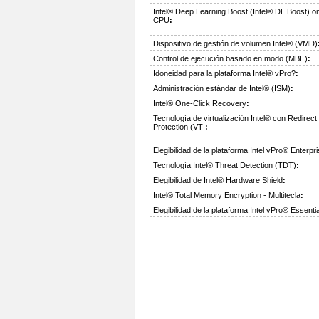
Intel® Deep Learning Boost (Intel® DL Boost) o
CPU
:
Dispositivo de gestión de volumen Intel® (VMD)
Control de ejecución basado en modo (MBE)
:
Idoneidad para la plataforma Intel® vPro?
:
Administración estándar de Intel® (ISM)
:
Intel® One-Click Recovery
:
Tecnología de virtualización Intel® con Redirect
Protection (VT-
:
Elegibilidad de la plataforma Intel vPro® Enterpr
Tecnología Intel® Threat Detection (TDT)
:
Elegibilidad de Intel® Hardware Shield
:
Intel® Total Memory Encryption - Multitecla
:
Elegibilidad de la plataforma Intel vPro® Essenti