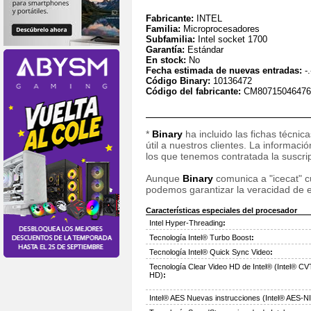
Fabricante:
INTEL
Familia:
Microprocesadores
Subfamilia:
Intel socket 1700
Garantía:
Estándar
En stock:
No
Fecha estimada de nuevas entradas:
-.
Código Binary:
10136472
Código del fabricante:
CM80715046476
*
Binary
ha incluido las fichas técnic
útil a nuestros clientes. La informac
los que tenemos contratada la suscripc
Aunque
Binary
comunica a "icecat" cu
podemos garantizar la veracidad de e
Características especiales del procesador
Intel Hyper-Threading
:
Tecnología Intel® Turbo Boost
:
Tecnología Intel® Quick Sync Video
:
Tecnología Clear Video HD de Intel® (Intel® CV
HD)
:
Intel® AES Nuevas instrucciones (Intel® AES-NI