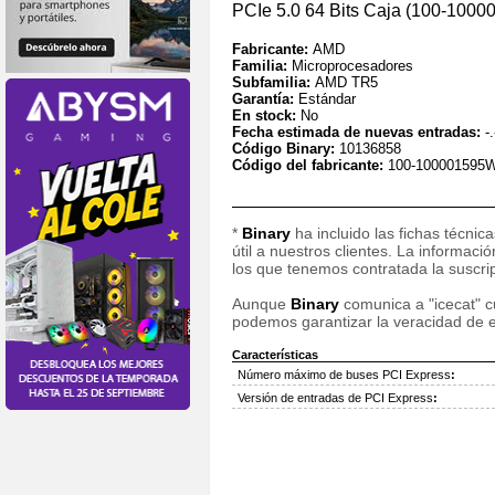
PCIe 5.0 64 Bits Caja (100-100
Fabricante:
AMD
Familia:
Microprocesadores
Subfamilia:
AMD TR5
Garantía:
Estándar
En stock:
No
Fecha estimada de nuevas entradas:
-.
Código Binary:
10136858
Código del fabricante:
100-100001595
*
Binary
ha incluido las fichas técnic
útil a nuestros clientes. La informac
los que tenemos contratada la suscripc
Aunque
Binary
comunica a "icecat" cu
podemos garantizar la veracidad de e
Características
Número máximo de buses PCI Express
:
Versión de entradas de PCI Express
: