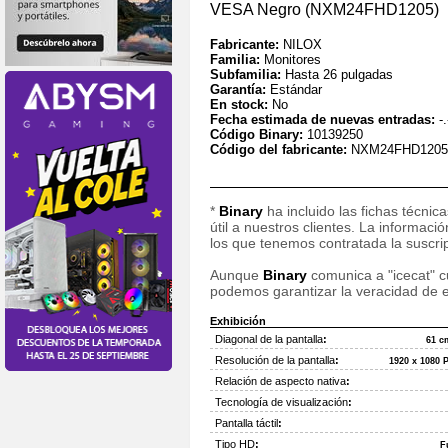
VESA Negro (NXM24FHD1205)
Fabricante:
NILOX
Familia:
Monitores
Subfamilia:
Hasta 26 pulgadas
Garantía:
Estándar
En stock:
No
Fecha estimada de nuevas entradas:
-.
Código Binary:
10139250
Código del fabricante:
NXM24FHD1205
*
Binary
ha incluido las fichas técnic
útil a nuestros clientes. La informac
los que tenemos contratada la suscripc
Aunque
Binary
comunica a "icecat" cu
podemos garantizar la veracidad de e
Exhibición
Diagonal de la pantalla
:
61 c
Resolución de la pantalla
:
1920 x 1080 P
Relación de aspecto nativa
:
Tecnología de visualización
:
Pantalla táctil
:
Tipo HD
:
F