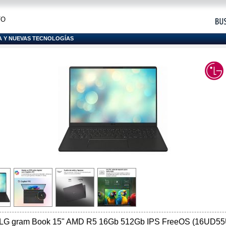
TO
A Y NUEVAS TECNOLOGÍAS
il LG gram Book 15" AMD R5 16Gb 512Gb IPS FreeOS (16UD55