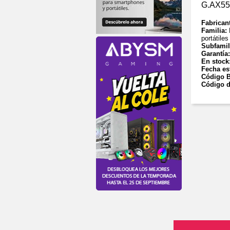
G.AX55B
Fabrican
Familia:
portátiles
Subfamil
Garantía
En stock
Fecha es
Código B
Código d