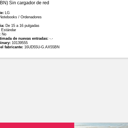
N) Sin cargador de red
te:
LG
Notebooks / Ordenadores
ia:
De 15 a 16 pulgadas
:
Estándar
:
No
timada de nuevas entradas:
-.-
inary:
10139555
el fabricante:
16UD55U-G.AX55BN