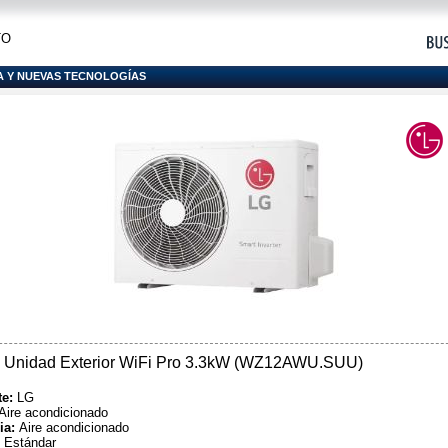
TO
A Y NUEVAS TECNOLOGÍAS
G Unidad Exterior WiFi Pro 3.3kW (WZ12AWU.SUU)
te:
LG
Aire acondicionado
ia:
Aire acondicionado
:
Estándar