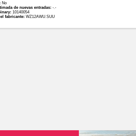
:
No
timada de nuevas entradas:
-.-
inary:
10140054
el fabricante:
WZ12AWU.SUU