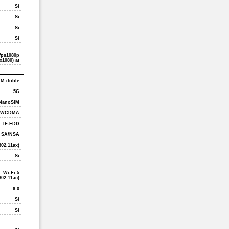
Si
Si
Si
Si
0fps1080p
x1080) at
IM doble
5G
NanoSIM
WCDMA
LTE-FDD
 SA/NSA
802.11ax)
Si
, Wi-Fi 5
802.11ac)
6.0
Si
Si