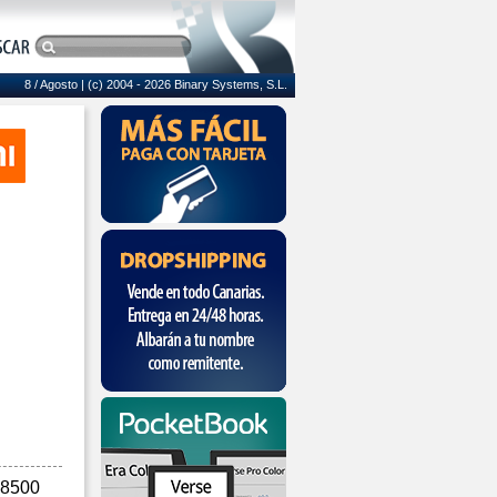
8 / Agosto
| (c) 2004 - 2026 Binary Systems, S.L.
 8500