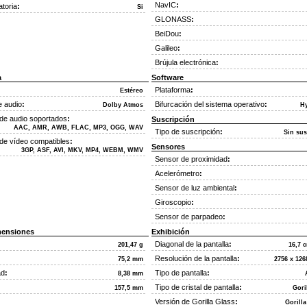
NavIC
:
atoria
:
Si
GLONASS
:
BeiDou
:
Galileo
:
Brújula electrónica
:
a
Software
:
Plataforma
:
Estéreo
e audio
:
Bifurcación del sistema operativo
:
Dolby Atmos
H
de audio soportados
:
Suscripción
AAC, AMR, AWB, FLAC, MP3, OGG, WAV
Tipo de suscripción
:
Sin sus
de vídeo compatibles
:
Sensores
3GP, ASF, AVI, MKV, MP4, WEBM, WMV
Sensor de proximidad
:
Acelerómetro
:
Sensor de luz ambiental
:
Giroscopio
:
Sensor de parpadeo
:
mensiones
Exhibición
Diagonal de la pantalla
:
201,47 g
16,7 c
Resolución de la pantalla
:
75,2 mm
2756 x 126
ad
:
Tipo de pantalla
:
8,38 mm
Tipo de cristal de pantalla
:
157,5 mm
Gori
Versión de Gorilla Glass
:
Gorilla