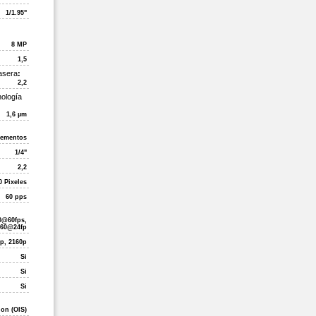
1/1.95"
8 MP
1,5
asera
:
2,2
nología
1,6 µm
lementos
1/4"
2,2
0 Pixeles
60 pps
0@60fps,
160@24fp
0p, 2160p
Si
Si
Si
ion (OIS)