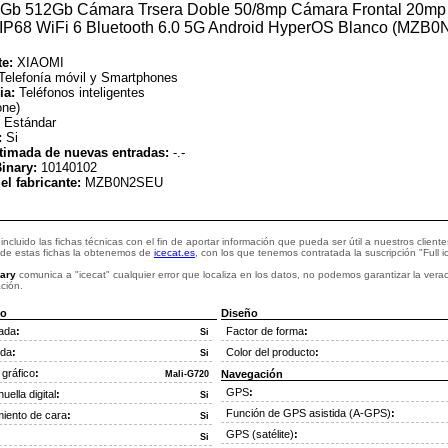
12Gb 512Gb Cámara Trsera Doble 50/8mp Cámara Frontal 20m
IP68 WiFi 6 Bluetooth 6.0 5G Android HyperOS Blanco (MZB
te:
XIAOMI
Telefonía móvil y Smartphones
ia:
Teléfonos inteligentes
one)
:
Estándar
:
Si
timada de nuevas entradas:
-.-
inary:
10140102
el fabricante:
MZB0N2SEU
incluido las fichas técnicas con el fin de aportar información que pueda ser útil a nuestros cliente
 de estas fichas la obtenemos de
icecat.es
, con los que tenemos contratada la suscripción "Full i
ary
comunica a "icecat" cualquier error que localiza en los datos, no podemos garantizar la vera
ción.
o
Diseño
mada
:
Factor de forma
:
Si
ida
:
Color del producto
:
Si
gráfico
:
Navegación
Mali-G720
GPS
:
uella digital
:
Si
Función de GPS asistida (A-GPS)
:
iento de cara
:
Si
GPS (satélite)
:
Si