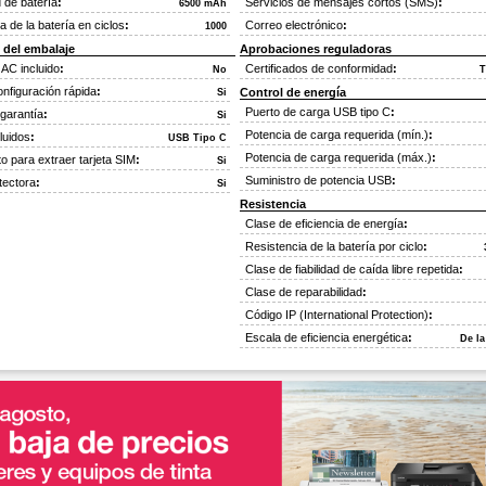
 de batería
:
Servicios de mensajes cortos (SMS)
:
6500 mAh
a de la batería en ciclos
:
Correo electrónico
:
1000
 del embalaje
Aprobaciones reguladoras
AC incluido
:
Certificados de conformidad
:
No
T
nfiguración rápida
:
Control de energía
Si
Puerto de carga USB tipo C
:
 garantía
:
Si
Potencia de carga requerida (mín.)
:
luidos
:
USB Tipo C
Potencia de carga requerida (máx.)
:
o para extraer tarjeta SIM
:
Si
Suministro de potencia USB
:
tectora
:
Si
Resistencia
Clase de eficiencia de energía
:
Resistencia de la batería por ciclo
:
Clase de fiabilidad de caída libre repetida
:
Clase de reparabilidad
:
Código IP (International Protection)
:
Escala de eficiencia energética
:
De la