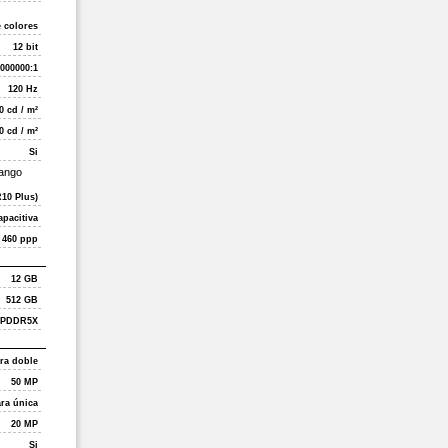
e colores
12 bit
000000:1
120 Hz
0 cd / m²
0 cd / m²
Si
rango
10 Plus)
apacitiva
460 ppp
12 GB
512 GB
LPDDR5X
ra doble
50 MP
ra única
20 MP
Si