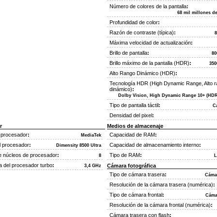
Número de colores de la pantalla
:
68 mil millones d
Profundidad de color
:
Razón de contraste (típica)
:
8
Máxima velocidad de actualización
:
Brillo de pantalla
:
80
Brillo máximo de la pantalla (HDR)
:
350
Alto Rango Dinámico (HDR)
:
Tecnología HDR (High Dynamic Range, Alto 
dinámico)
:
Dolby Vision, High Dynamic Range 10+ (HDR
Tipo de pantalla táctil
:
C
Densidad del pixel
:
r
Medios de almacenaje
e procesador
:
Capacidad de RAM
:
MediaTek
l procesador
:
Capacidad de almacenamiento interno
:
Dimensity 8500 Ultra
 núcleos de procesador
:
Tipo de RAM
:
8
a del procesador turbo
:
Cámara fotográfica
3,4 GHz
Tipo de cámara trasera
:
Cáma
Resolución de la cámara trasera (numérica)
:
Tipo de cámara frontal
:
Cáma
Resolución de la cámara frontal (numérica)
:
Cámara trasera con flash
: