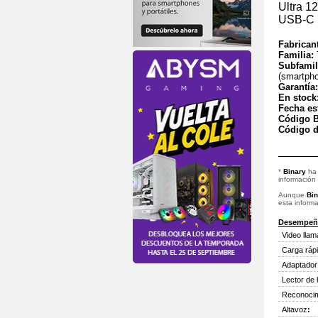
Ultra 
USB-C 
Fabrican
Familia:
Subfamil
(smartph
Garantía
En stock
Fecha es
Código B
Código d
*
Binary
ha 
información
Aunque
Bin
esta informa
Desempeñ
Video lla
Carga ráp
Adaptador 
Lector de h
Reconocim
Altavoz
: