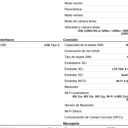
Modo noche
:
Panorámica
:
Modo retrato
:
Modo de cámara lenta
:
Velocidad a cámara lenta
:
720p (1280x720) at 120fps / 240fps / 96
(1920
Interfaces
Conexión
 USB
:
Capacidad de la tarjeta SIM
:
USB Tipo C
S
Generación de red móvil
:
Tipo de tarjeta SIM
:
Estándares 3G
:
Estándar 4G
:
LTE-TDD & 
Estándar 5G
:
Sub6
Estándar Wi-Fi
:
Wi-Fi 6 (
Bluetooth
:
Wi-Fi estándares
:
802.11a, 802.11b, 802.11g, Wi-Fi 4 (802.11n)
(
Versión de Bluetooth
:
Wi-Fi Direct
:
Comunicación de Campo Cercano (NFC)
:
Mensajería