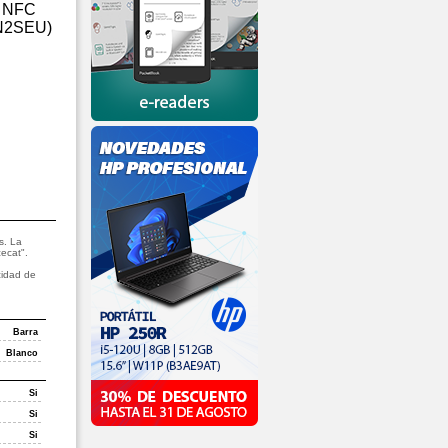
p NFC
0N2SEU)
s. La
cecat".
cidad de
Barra
Blanco
Si
Si
Si