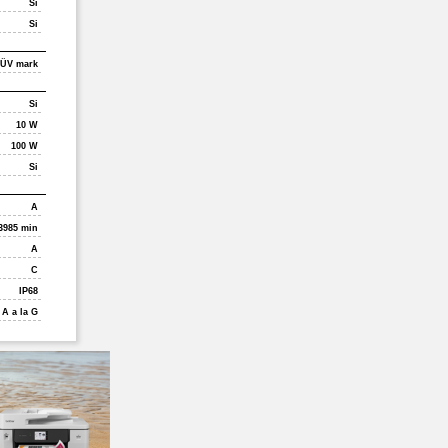
Si
Si
ÜV mark
Si
10 W
100 W
Si
A
3985 min
A
C
IP68
 A a la G