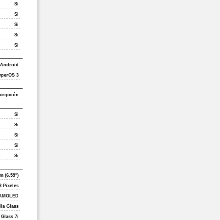
Si
Si
Si
Si
Si
Android
yperOS 3
cripción
Si
Si
Si
Si
Si
m (6.59")
8 Pixeles
AMOLED
lla Glass
 Glass 7i