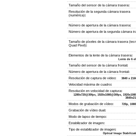
Tamaño del sensor de la cámara trasera
:
Resolución de la segunda cámara trasera
(numérica)
:
Número de apertura de la cámara trasera
:
Número de apertura de la segunda cámara tr
Tamaño de píxeles de la cámara trasera (tec
Quad Pixel)
:
Elementos de la lente de la cámara trasera
:
Lente de 6 e
Tamaño del sensor de la cámara frontal
:
Número de apertura de la cámara frontal
:
Resolución de captura de video
:
3840 x 216
Velocidad máxima de cuadro
:
Resolución en velocidad de captura
:
1280x720@30fps, 1920x1080@30fps, 1920x108
3840x2
Modos de grabación de vídeo
:
720p, 108
Grabación de vídeo dual
:
Modo de lapso de tiempo
:
Estabilizador de imagen
:
Tipo de estabilizador de imagen
:
Optical Image Stabilizat