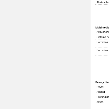
Alerta vibr
Multimedi
Altavoces
Sistema d
Formatos 
Formatos 
Peso y di
Peso
:
Ancho
:
Profundid
Altura
: