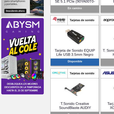
SE 5.1 PCIe (90YA00T0-
M0UA00)
(
En camino
Tarjetas de sonido
Tarjeta de Sonido EQUIP
T. Son
Life USB 3.5mm Negro
(EQ245320)
(
Disponible
Tarjetas de sonido
T.Sonido Creative
Tarj
SoundBlaste AUDIY
X
PCIe(70SB157000000)