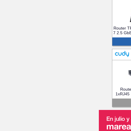
Router T
7 2.5 G
Rout
1xRJ45 