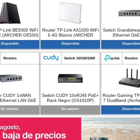
P-Link BE9300 WiFi
Router TP-Link AX1500 WiFi
Switch Grandstre
bE (ARCHER GE550)
6 4G Blanco (ARCHER
Ethernet GbE
MX700)
(GWN7701
Disponible
Disponible
Disponible
Routers
Switch 10/100/1000
Routers
er CUDY 1xWAN
Switch CUDY 10xRJ45 PoE+
Router Gaming TP-
Ethernet LAN GbE
Rack Negro (GS1010P)
7 DualBand (Arch
Gris (R700)
En camino
En camino
Disponible