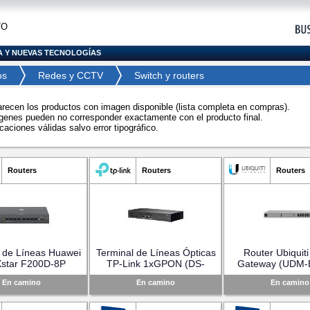
TO
A Y NUEVAS TECNOLOGÍAS
os
Redes y CCTV
Switch y routers
arecen los productos con imagen disponible (lista completa en compras).
genes pueden no corresponder exactamente con el producto final.
caciones válidas salvo error tipográfico.
Routers
Routers
Routers
l de Líneas Huawei
Terminal de Líneas Ópticas
Router Ubiquiti
Xstar F200D-8P
TP-Link 1xGPON (DS-
Gateway (UDM-
02233UWQ)
P7001-01)
En camino
En camino
En camino