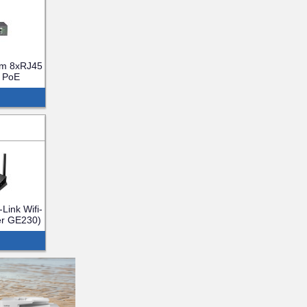
am 8xRJ45
 PoE
P)
Link Wifi-
er GE230)