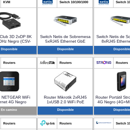
KVM
Switch 10/100/1000
Switch 1
 Club 3D 2xDP 8K
Switch Netis de Sobremesa
Switch Netis de 
0Hz Negro (CSV-
5xRJ45 Ethernet GbE
8xRJ45 Ethern
1009)
(ST105GD)
(ST108GD
Disponible
Disponible
Disponible
Routers
Routers
Routers
r NETGEAR WiFi
Router Mikrotik 2xRJ45
Router Portátil Str
rnet 4G Negro
1xUSB 2.0 WiFi PoE
4G Negro (4G+M
7450-100EUS)
(rbmap2nd)
En camino
Disponible
Disponible
Routers
Routers
Switch 1