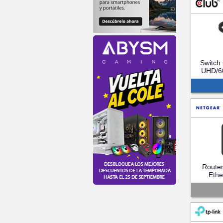
Switch
UHD/6
Route
Ethe
(MR