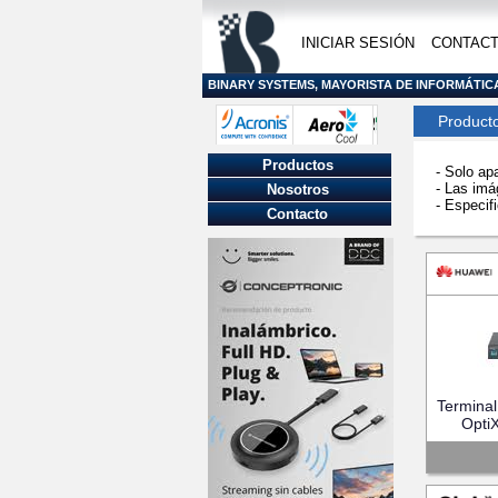
INICIAR SESIÓN
CONTAC
BINARY SYSTEMS, MAYORISTA DE INFORMÁTIC
Product
Productos
- Solo ap
- Las imá
Nosotros
- Especifi
Contacto
Termina
Opti
(