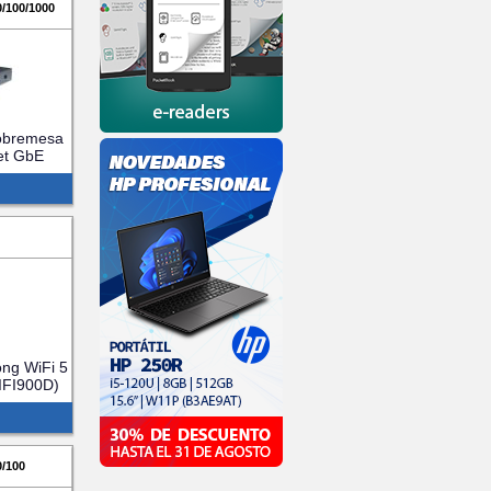
0/100/1000
Sobremesa
et GbE
)
ong WiFi 5
IFI900D)
0/100